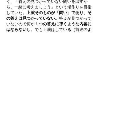
く、「答えの見つかっていない問いを出すか
ら、一緒に考えましょう」という場作りを目指
していた。
上演そのものが「問い」であり、そ
の答えは見つかっていない。
答えが見つかって
いないので何か
１つの答えに導くような内容に
はならないし、
でも上演はしている（前述のよ
うに上演という形式は強い求心力を持つ）ので
観客が
それぞれ勝手に考えているだけではな
い。
そんな状況はとても「よそよそし」く、そ
して「よそよそしさ」という感覚は今後もチー
ム・チープロが標榜するにふさわしいと筆者は
感じている。
next: 資料・クレジット
previous: 4. 「vol.3 カクメ・イカ・クメイ展」
1
2
3
4
5
6