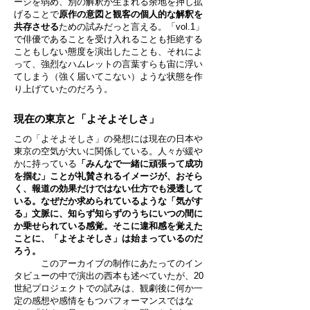
ージを弱め、別の解釈が生まれる余地を押し拡
げることで
原作の意図と観客の個人的な解釈を
共存させる
ための試みだっと言える。「vol.1」
で俳優であることを受け入れることも拒絶する
こともしない態度を演出したことも、それによ
って、強烈なハムレットの言葉すらも宙に浮い
てしまう（強く届いてこない）ような状態を作
り上げていたのだろう。
現在の東京と「よそよそしさ」
この「よそよそしさ」の発想には現在の日本や
東京の空気が大いに関係している。人々が緩や
かに持っている
「みんなで一緒に頑張って成功
を掴む」ことが礼賛されるイメージが、おそら
く、報道の効果だけではない仕方でも浸透して
いる。なぜだか求められているような「気がす
る」文脈に、知らず知らずのうちにいつの間に
か乗せられている感覚。そこに違和感を覚えた
ことに、「よそよそしさ」は始まっているのだ
ろう。
このアーカイブの制作にあたってのイン
タビューの中で演出の西本も述べていたが、20
世紀プロジェクトでの試みは、観劇後に何か一
定の感想や感情をもつパフォーマンスではな