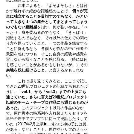
れた
感覚になった。
西本によると、「よそよそしさ」とは付
かず離れずの絶妙な距離感のことで、
個々が完
全に独立することを目指すのでもなく、かとい
って大きな１つの集合としてまとまってしまう
のでもない距離感
を指す。何か強い存在に「べ
ったり」身を委ねるのでもなく、「きっぱり」
拒絶するのでもなく、それ以外の仕方での関わ
り方を探っていくこと。一つの作品を鑑賞する
ことに例えるなら、各個人が作品の中に作者の
意図を感じつつも、そこに自身の経験や感覚を
写しながら様々なことを感じ取る。（時には何
も感じないことがあるかもしれないが、）その
余地を残し続けること
、と言えるかもしれな
い。
これは振り返ってみると、ここまで記し
てきた20世紀プロジェクトの記録でも触れたよ
うに、
「vol.1」から「vol.3」までの上演にも
通じていた。さらに言えば20世紀プロジェクト
以前のチーム・チープロ作品にも通じるものが
あった。
このプロジェクト以前の作品のなか
で、原作脚本の時系列を入れ替えたりセリフを
単語の途中でブツブツに切って発話したりして
いた（2017年2月上演
▶
「すべて神の子には翼
がある」
など）ことも、原作やセリフのメッセ