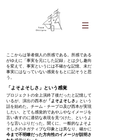
5. 筆者所感：「よそよそしさ」について
ここからは筆者個人の所感である。所感である
がゆえに「事実を元にした記録」とは少し趣向
を変えて、事実というには不確かな記憶、未だ
事実にはなっていない感覚をもとに記そうと思
う。
「よそよそしさ」という感覚
プロジェクトの全上演終了後だったと記憶して
いるが、演出の西本が
「よそよそしさ」
という
話を始めた。チーム・チープロ及び西本が実現
したい、とても感覚的であやふやなイメージを
言い表すのに適切な表現を見つけた、というよ
うな言いぶりだった。聞くに、一般的なよそよ
そしさのネガティブな印象とは異なり、確かに
今まで不明瞭だった方向性のイメージが説明さ