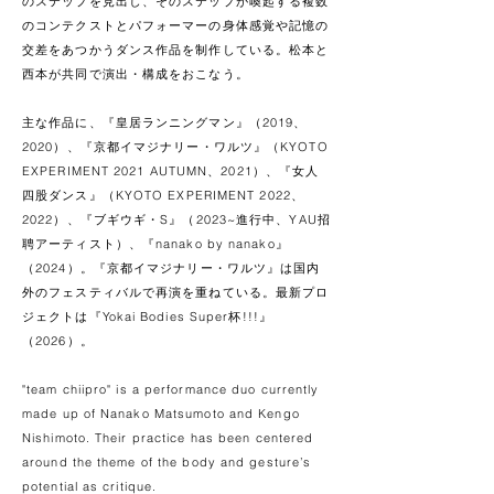
のステップを見出し、そのステップが喚起する複数
のコンテクストとパフォーマーの身体感覚や記憶の
交差をあつかうダンス作品を制作している。松本と
西本が
共同で演出・構成をおこなう。
主な作品に、『皇居ランニングマン』（2019、
2020）、『京都イマジナリー・ワルツ』（KYOTO
EXPERIMENT 2021 AUTUMN、2021）、『女人
四股ダンス』（KYOTO EXPERIMENT 2022、
2022）、『ブギウギ・S』（2023~進行中、YAU招
聘アーティスト）、『nanako by nanako』
（2024）。『京都イマジナリー・ワルツ』は国内
外のフェスティバルで再演を重ねている。最新プロ
ジェクトは『Yokai Bodies Super杯!!!』
（2026）。
"team chiipro" is a performance duo currently
made up of Nanako Matsumoto and Kengo
Nishimoto. Their practice has been centered
around the theme of the body and gesture’s
potential as critique.