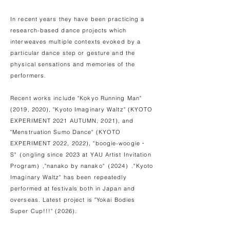
In recent years they have been practicing a
research-based dance projects which
interweaves multiple contexts evoked by a
particular dance step or gesture and the
physical sensations and memories of the
performers.
Recent works include "Kokyo Running Man"
(2019, 2020), "Kyoto Imaginary Waltz" (KYOTO
EXPERIMENT 2021 AUTUMN, 2021), and
"Menstruation Sumo Dance" (KYOTO
EXPERIMENT 2022, 2022), "boogie-woogie・
S"（ongling since 2023 at YAU Artist Invitation
Program）,"nanako by nanako"（2024）."Kyoto
Imaginary Waltz" has been repeatedly
performed at festivals both in Japan and
overseas. Latest project is "Yokai Bodies
Super Cup!!!" (2026).