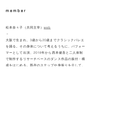
member
松本奈々子（共同主宰）
web
－
大阪で生まれ、3歳から20歳までクラシックバレエ
を踊る。その身体について考えるうちに、パフォー
マーとして出演、2018年から西本健吾と二人体制
で制作するリサーチベースのダンス作品の振付・構
成をはじめる。既存のステップや身振りを介して、
場所の歴史やパフォーマーの記憶・身体感覚に触
れ、それらの交差のなかでダンスを編み直すことを
こころみる。2023-2024,2026年度セゾン・フェロ
ーI。
西本健吾（共同主宰）
－
神奈川県生まれ。東日本大震災後の政治状況に困惑
するなかで舞台芸術に出会う。チーム・チープロで