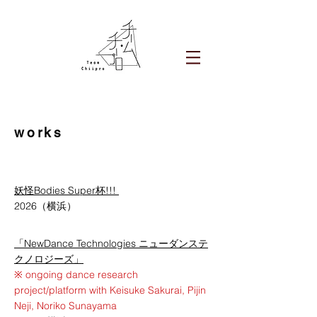
works
妖怪Bodies Super杯!!!
2026（横浜）
「NewDance Technologies ニューダンステ
クノロジーズ」
※ ongoing dance research
project/platform with Keisuke Sakurai, Pijin
Neji, Noriko Sunayama