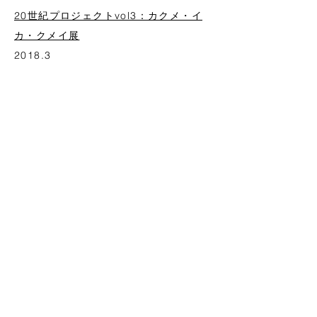
20世紀プロジェクトvol3：カクメ・イ
カ・クメイ展
2018.3
20世紀プロジェクトvol2：祝祭を待つ・
賢
治
2017.11
20世紀プロジェクトvol1: Let's
Dance
(?)
2017.6
すべて神の子には翼がある
2017.2.
人間の尊厳に関する実験vol.2:
上演