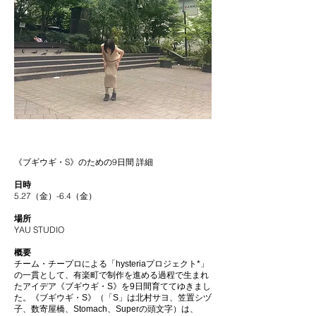
《ブギウギ・S》のための9日間
詳細
日時
5.27（金）-6.4（金）
場所
YAU STUDIO
概要
チーム・チープロによる「hysteriaプロジェクト*」
の一貫として、有楽町で制作を進める過程で生まれ
たアイデア《ブギウギ・S》を9日間育ててゆきまし
た。《ブギウギ・S》（「S」は北村サヨ、笠置シヅ
子、数寄屋橋、Stomach、Superの頭文字）は、