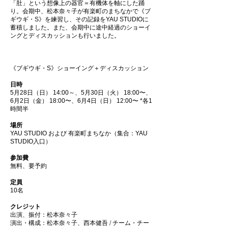
「肚」という想像上の器官＝有機体を軸にした踊
り。会期中、松本奈々子が有楽町のまちなかで《ブ
ギウギ・S》を練習し、その記録をYAU STUDIOに
蓄積しました。また、会期中に途中経過のショーイ
ングとディスカッションも行いました。
《ブギウギ・S》ショーイング＋ディスカッション
日時
5月28日（日） 14:00～、5月30日（火） 18:00〜、
6月2日（金） 18:00〜、6月4日（日） 12:00〜 *各1
時間半
場所
YAU STUDIO および 有楽町まちなか（集合：YAU
STUDIO入口）
参加費
無料、要予約
定員
10名
クレジット
出演、振付：松本奈々子
演出・構成：松本奈々子、西本健吾 / チーム・チー