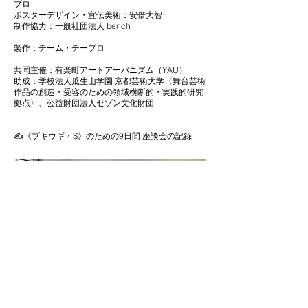
プロ
ポスターデザイン・宣伝美術：安倍大智
制作協力：一般社団法人 bench
製作：チーム・チープロ
共同主催：有楽町アートアーバニズム（YAU）
助成：学校法人瓜生山学園 京都芸術大学〈舞台芸術
作品の創造・受容のための領域横断的・実践的研究
拠点〉、公益財団法人セゾン文化財団
​✍️
《ブギウギ・S》のための9日間
座談会の記録