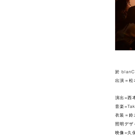
於 blanC
出演＝松
演出=西
音楽=Taka
衣装＝鈴
照明デザ
映像=久