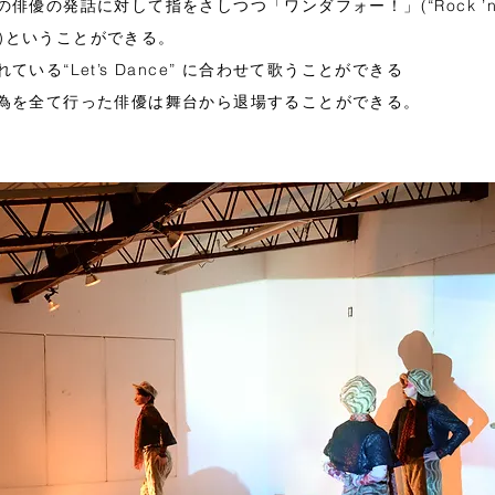
俳優の発話に対して指をさしつつ「ワンダフォー！」(“Rock ’n’ 
de”)ということができる。
ている“Let’s Dance” に合わせて歌うことができる
為を全て行った俳優は舞台から退場することができる。