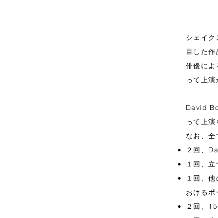
シェイク
目した作
俳優によ
って上演
David
って上演
なお、全
２回、Da
１回、立
１回、他
おけるポ
２回、1