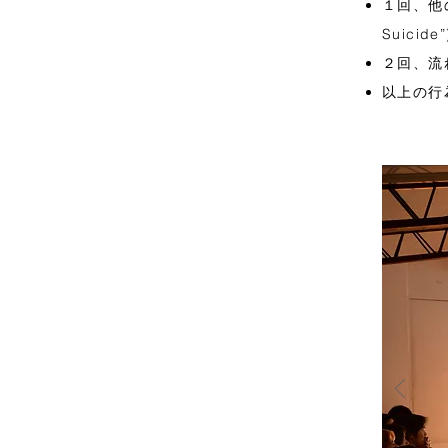
１回、他の
Suici
２回、流れ
以上の行