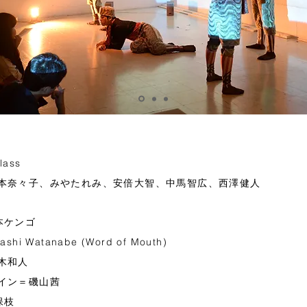
lass
本奈々子、みやたれみ、安倍大智、中馬智広、西澤健人
本ケンゴ
shi Watanabe (Word of Mouth)
木和人
イン＝磯山茜
保枝