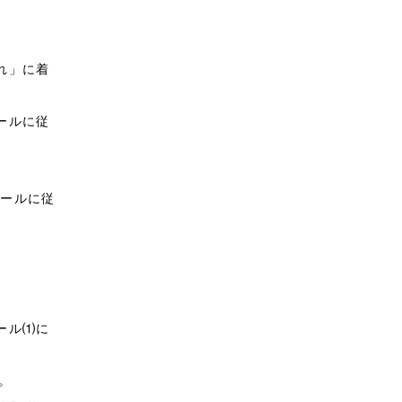
れ」に着
ールに従
のルールに従
ール⑴に
。