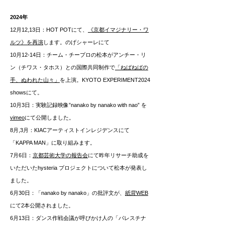
2024年
12月12,13日：HOT POTにて、
《京都イマジナリー・ワ
ルツ》を再演
します。のげシャーレにて
10月12-14日：チーム・チープロの松本がアンチー・リ
ン（チワス・タホス）との国際共同制作で
「ねばねばの
手、ぬわれた山々
」
を上演。KYOTO EXPERIMENT2024
showsにて。
10月3日：実験記録映像”nanako by nanako with nao” を
vimeo
にて公開しました。
8月,3月：KIACアーティストインレジデンスにて
「KAPPA MAN」に取り組みます。
7月6日：
京都芸術大学の報告会
にて昨年リサーチ助成を
いただいたhysteria プロジェクトについて松本が発表し
ました。
6月30日：「nanako by nanako」の批評文が、
紙背WEB
にて2本公開されました。
6月13日：ダンス作戦会議が呼びかけ人の「パレスチナ