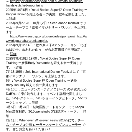
→
https://performancespace.com.au/whats-on/sticky-
hands-stitched-mountains
2025年10月6日：Yokai Bodies Super杯 Open Training ー
Kappa/ Hirukoを鍛える会ーの実施日程を公開しました。
→
詳細
2025年9月27,28・10月1,2日：Sesc dance biennial で チ
ーム・チープロ「京都イマジナリー・ワルツ」を上演し
ます。
→
https://www.sescsp.org.br/unidades/pompeia/
http://w
ww.cisguanabara.unicamp.br/
2025年9月12-14日：松本奈々子&アンチー・リン「ねば
ねばの手、ぬわれた山々」が台北芸術祭で再演決定。
→
詳細
2025年8月18日 19:00：Yokai Bodies Super杯 Open
Training ー妖怪Body Yamambaを鍛える会ー実施しま
す。→
詳細
7月18,19日：Jeju International Dance Festival にて「京
都イマジナリー・ワルツ」を上演します。
6月：Yokai Bodies Super杯 Open Training ー妖怪
BodyTanukiを鍛える会ー実施します。
4月16日：ニューダンス・テクノロジーズ の研究のため
DaBYにて滞在制作します。イベント詳細公開しまし
た。5/5レクチャー、5/19ショーイングとトーク、5/23ワ
ークショップ。→
詳細
3月5日~3月24日：城崎国際アートセンターにてKappa
Man滞在制作。3/15openstudio 3/22試演＋トーク。→
詳
細
2月1日：
Whenever Wherever Festival2025にて、チー
ム・チープロ企画 ローラースケートダンスローラー
で
す。ぜひお立ちあいください！