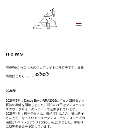
news
現在Wixからこちらのウェブサイトに移行中です。最新
🍉🍉
情報はこちらへ。→
2026年
2026年5月：Dance BoxのRRA2026にて女人四股ダンス
再演の準備を開始しました。滞在の様子はダンスボック
スのウェブサイトのレポートで公開されています。
2026年4月：桜井圭介さん、捩子ぴじんさん、砂山典子
さんとおこなっているニューダンス・テクノロジーズの
活動がDaBYレジデンスに採択いただきました。年明け
に研究発表会を予定しています。