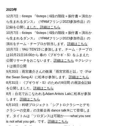
2
023年
12月7日：6steps 『6steps | 6段の階段＋振付書＋演出か
ら生まれるダンス』（YPAMフリンジ2023参加作品）の
記録を公開し
ました。詳細はこちら
10月7日：6steps 『6steps | 6段の階段＋振付書＋演出か
ら生まれるダンス』（YPAMフリンジ2023参加作品）の
演出をチーム・チープロが担当します。
詳細はこちら
10月7日：YAU TEN'23 に参加します。チーム・チープロ
は10月21日16:00から 春の《ブギウギ・S》をふまえた
公開リサーチをおこないます。
詳細はこちら
※クレジッ
トは後日公開
9月20日：雨宮庸介さんの個展「雨宮宮雨と以」で《For
the Swan Song A》に松本が参加します。
詳細はこちら
8月31日：《ブギウギ・S》のための9日間 の座談会記録
を公開しました。
詳細はこちら
8月
：台北でおこなわれるAdam Artists Labに
松本が参加
します。
詳細はこちら
6月10日：科研プロジェクト「シアトロクラシーとデモ
クラシーの交差」の主催企画 dance talk⑨にて登壇しま
す。タイトルは「
ソロダンスは可能か――what you see
is not what you get
」です。
詳細はこちら
5月26日〜6月4日：YAU アーティスト招聘プログラム
vol.1のプレゼンテーションにて《ブギウギ・S》のため