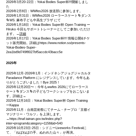
2026年3月20-22日：Yokai Bodies Super杯!!!開催しまし
た
2026年2月8日：WWfes2026 放送部に参加します。
2026年1月31日：WWfes2026 ローラースケート🌀ダンス
🌀WS. 麻布子ども中高生プラザ にて
2026年1月18日：Yokai Bodies Super杯 Open Training ー
Hiruko 今回もサポートトレーナーとしてご参加いただけ
ます。→
詳細
2026年1月17日：Yokai Bodies Super杯!!! 情報公開&チケ
ット販売開始。詳細は
https://www.notion.so/presents-
Yokai-Bodies-Super-
2ea1bd9d749f8027bf5accdc43bacc5e
2025年
2025年12月-2026年1月：インドネシアジョグジャカルタ
Paradance Platform にレジデンスしています。今年もあ
りがとうございました！Bye 2025！
2025年12月20日〜：今年もwwfes 2026にてローラース
ケート🌀ダンス🌀の子どもワークショップをおこないま
す。詳細は→
2025年12月16日：Yokai Bodies Super杯 Open Training
ーKappa
2025年11月：台南芸術祭にてチーム・チープロ「京都イ
マジナリー・ワルツ」を上演します。
→
https://tnaf.tainan.gov.tw/index.php?
inter=program&category=1158&id=540
2025年10月23日-25日：シドニーLiveworks Festivalに
て、「ねばねばの手、ぬわれた山々」が再演。