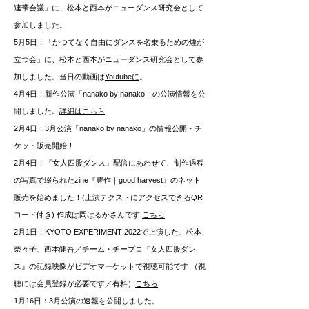
連帯会議」に、松本と西本がニューダンス研究会として
参加しました。
5月5日：「かつてなく自由にダンスを名乗るための煙が
立つ会」に、松本と西本がニューダンス研究会として参
加しました。当日の動画は
Youtubeに
。
4月4日：新作公演「nanako by nanako」の公演情報を公
開しました。
詳細はこちら
2月4日：3月公演「nanako by nanako」の情報公開・チ
ケット販売開始！
2月4日：『女人四股ダンス』配信にあわせて、制作過程
の写真で綴られたzine『豊作｜good harvest』のネット
販売を始めました！(上演テクストにアクセスできるQR
コード付き) 作成は岡はるかさんです
こちら
2月1日：KYOTO EXPERIMENT 2022で上演した、松本
奈々子、西本健吾／チーム・チープロ『女人四股ダン
ス』の記録映像がビデオマーケットで視聴可能です （視
聴には会員登録が必要です／有料）
こちら
1月16日：3月公演の速報を公開しました。