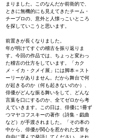
まりました。このなんだか前衛的で、
ときに無機的にも見えてきたチーム・
チープロの、意外と人懐っこいところ
を探していこうと思います。
前置きが長くなりました。
年が明けてすぐの稽古を振り返りま
す。今回の作品では、ちょっと変わっ
た稽古の仕方をしています。「カク
メ・イカ・クメイ展」には脚本＝スト
ーリーがありません。だから舞台で何
が起きるのか（何も起きないのか）、
俳優がどんな振る舞いをして、どんな
言葉を口にするのか、全てゼロから考
えていきます。この日は、俳優に1冊ず
つマヤコフスキーの著作（詩集・戯曲
など）が手渡されました。「その本の
中から、俳優が関心を惹かれた文章を
自由に選んで発語してください、それ