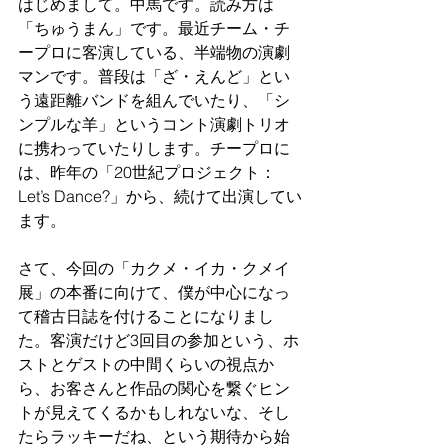
はじめまして。中馬です。読み方は
「ちゅうまん」です。最近チーム・チ
ープロに客演している、半端物の演劇
マンです。普段は「ざ・えんど」とい
う遠距離バンドを組んでいたり、「シ
ンプルな羊」というコント演劇トリオ
に携わっていたりします。チープロに
は、昨年の「20世紀プロジェクト：
Let’s Dance?」から、続けて出演してい
ます。
さて、今回の「カクメ・イカ・クメイ
展」の本番に向けて、僕が中心になっ
て稽古日誌を付けることになりまし
た。客演だけど3回目の参加という、ホ
ストとゲストの中間くらいの視点か
ら、お客さんと作品の関心を繋ぐヒン
トが見えてくるかもしれないな、そし
たらラッキーだね、という期待から始