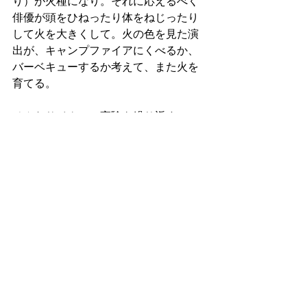
り）が火種になり。それに応えるべく
俳優が頭をひねったり体をねじったり
して火を大きくして。火の色を見た演
出が、キャンプファイアにくべるか、
バーベキューするか考えて、また火を
育てる。
そんなサイクルで実験を繰り返すの
が、チーム・チープロの稽古場です。
毎回の稽古で何が起きるかは、誰にも
分からない。その点では、俳優も演出
家も稽古場では観客と何も変わらない
のです。だから僕らが稽古場で「楽し
い」と思えた瞬間が多いほど、きっと
お客さんも演劇を楽しめる。王道であ
っても、アバンギャルドであっても。
チープロの、そーいう当たり前のこと
を思い出せるとこ、僕は結構好きです
ね。